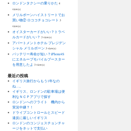
ロンドンタクシーの乗りかた
4
view(s)
メリルボーンハイストリートでお
買い物② ロココチョコレート
3
view(s)
オイスターカードがいい？トラベ
ルカードがいい？
3 view(s)
アパートメントホテル プレジデン
シャル メリルボーン
3 view(s)
バッテリー寿命が短い？iPhone4S
にエネループモバイルブースター
を用意したよ
3 view(s)
最近の投稿
イギリス旅行からもう1年なの
ね…。
イギリス、ロンドンの駐車場は便
利なＮＣＰアプリで探す
ロンドンへのフライト 機内から
実況中継？！
ドライブコントロールとスピード
違反に厳しいイギリス
ロンドンのコンジェスチョンチャ
ージをネットで支払い