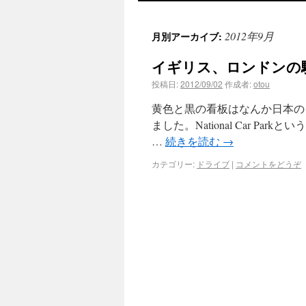
2012年9月
月別アーカイブ:
イギリス、ロンドンの
投稿日:
2012/09/02
作成者:
otou
黄色と黒の看板はなんか日本の
ました。National Car Parkとい
…
続きを読む
→
カテゴリー:
ドライブ
|
コメントをどうぞ