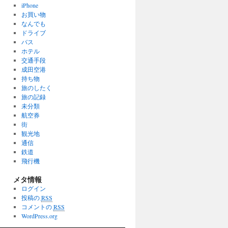
iPhone
お買い物
なんでも
ドライブ
バス
ホテル
交通手段
成田空港
持ち物
旅のしたく
旅の記録
未分類
航空券
街
観光地
通信
鉄道
飛行機
メタ情報
ログイン
投稿の
RSS
コメントの
RSS
WordPress.org