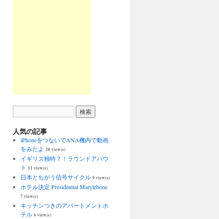
人気の記事
iPhoneをつないでANA機内で動画
をみたよ
20 view(s)
イギリス独特？！ラウンドアバウ
ト
11 view(s)
日本とちがう信号サイクル
9 view(s)
ホテル決定 Presidential Marylebone
7 view(s)
キッチンつきのアパートメントホ
テル
6 view(s)