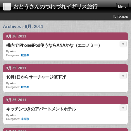
おとうさんのつれづれイギリス旅行
Menu
Search
Archives › 9月, 2011
9月 26, 2011
機内でiPhone/iPod使うならANAかな（エコノミー）
By
otou
Categories:
航空券
9月 25, 2011
10月1日からサーチャージ値下げ
By
otou
Categories:
航空券
9月 25, 2011
キッチンつきのアパートメントホテル
By
otou
Categories:
未分類