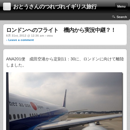
おとうさんのつれづれイギリス旅行
Menu
Search
ロンドンへのフライト 機内から実況中継？！
8月 31st, 2012 @ 12:36 am › otou
↓ Leave a comment
ANA201便 成田空港から定刻11：30に、ロンドンに向けて離陸
しました。