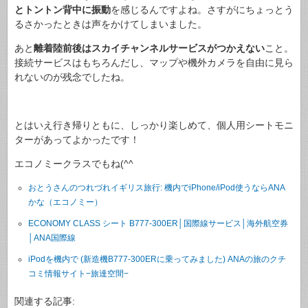
とトントン背中に振動
を感じるんですよね。さすがにちょっとう
るさかったときは声をかけてしまいました。
あと
離着陸前後はスカイチャンネルサービスがつかえない
こと。
接続サービスはもちろんだし、マップや機外カメラを自由に見ら
れないのが残念でしたね。
とはいえ行き帰りともに、しっかり楽しめて、個人用シートモニ
ターがあってよかったです！
エコノミークラスでもね(^^ゞ
おとうさんのつれづれイギリス旅行: 機内でiPhone/iPod使うならANA
かな（エコノミー）
ECONOMY CLASS シート B777-300ER│国際線サービス│海外航空券
│ANA国際線
iPodを機内で (新造機B777-300ERに乗ってみました) ANAの旅のクチ
コミ情報サイト−旅達空間−
関連する記事: