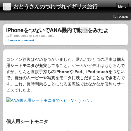
おとうさんのつれづれイギリス旅行
Menu
Search
iPhoneをつないでANA機内で動画をみたよ
12月 18th, 2011 @ 11:57 am › otou
↓ Leave a comment
ロンドン往復はANAをつかいました。選んだひとつの理由は
個人
用シートモニタが充実
してること。ゲームやビデオはもちろんで
すが、なんと直接
手持ちのiPhoneやiPad、iPod touchをつない
で、自分のムービーや写真をモニタに映しだすこともできる
んで
す。これ、長時間乗ることになる国際線ではなかなか便利なサー
ビスでしたよ。
個人用シートモニタ