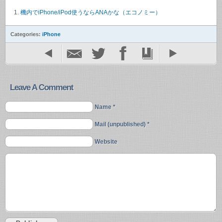
機内でiPhone/iPod使うならANAかな（エコノミー）
Categories:
iPhone
Leave A Comment
Name *
Mail (unpublished) *
Website