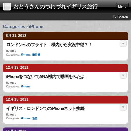
おとうさんのつれづれイギリス旅行
Menu
Search
Categories › iPhone
8月 31, 2012
ロンドンへのフライト 機内から実況中継？！
By
otou
Categories:
iPhone
,
飛行機
12月 18, 2011
iPhoneをつないでANA機内で動画をみたよ
By
otou
Categories:
iPhone
12月 15, 2011
イギリス・ロンドンでのiPhoneネット接続
By
otou
Categories:
iPhone
,
通信