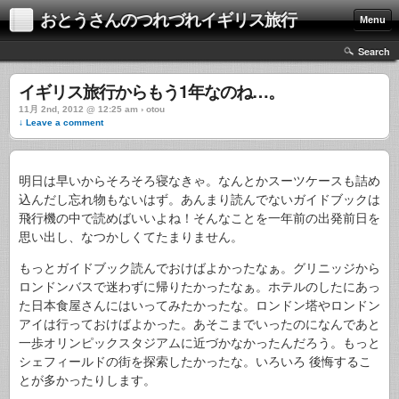
おとうさんのつれづれイギリス旅行
Menu
Search
イギリス旅行からもう1年なのね…。
11月 2nd, 2012 @ 12:25 am › otou
↓ Leave a comment
明日は早いからそろそろ寝なきゃ。なんとかスーツケースも詰め
込んだし忘れ物もないはず。あんまり読んでないガイドブックは
飛行機の中で読めばいいよね！そんなことを一年前の出発前日を
思い出し、なつかしくてたまりません。
もっとガイドブック読んでおけばよかったなぁ。グリニッジから
ロンドンバスで迷わずに帰りたかったなぁ。ホテルのしたにあっ
た日本食屋さんにはいってみたかったな。ロンドン塔やロンドン
アイは行っておけばよかった。あそこまでいったのになんであと
一歩オリンピックスタジアムに近づかなかったんだろう。もっと
シェフィールドの街を探索したかったな。いろいろ 後悔するこ
とが多かったりします。