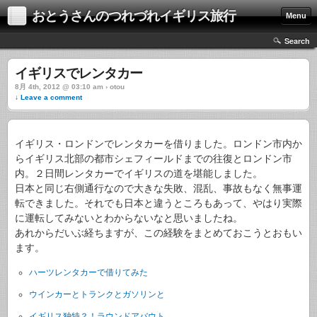
おとうさんのつれづれイギリス旅行
Menu
Search
イギリスでレンタカー
8月 4th, 2012 @ 03:10 am › otou
↓ Leave a comment
イギリス・ロンドンでレンタカーを借りました。ロンドン市内か
らイギリス北部の都市シェフィールドまでの往復とロンドン市
内。２日間レンタカーでイギリスの道を堪能しました。
日本と同じ右側通行なので大きな失敗、混乱、事故もなく無事運
転できました。それでも日本と違うところもあって、やはり実際
に運転してみないとわからないなと思いましたね。
あれからだいぶ経ちますが、この経験をまとめておこうとおもい
ます。
ハーツレンタカーで借りてみた
ウインカーとトランクとガソリンと
イギリス独特？！ラウンドアバウト