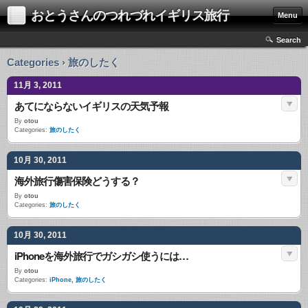
おとうさんのつれづれイギリス旅行
Menu
Search
Categories › 旅のしたく
11月 3, 2011
あてにならないイギリスの天気予報
By
otou
Categories:
旅のしたく
10月 30, 2011
海外旅行傷害保険どうする？
By
otou
Categories:
旅のしたく
10月 30, 2011
iPhoneを海外旅行でガシガシ使うには…
By
otou
Categories:
iPhone
,
旅のしたく