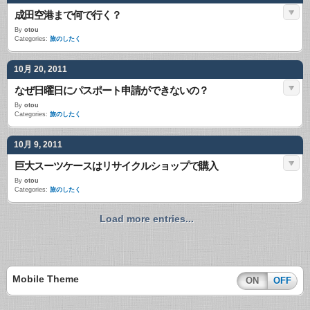
成田空港まで何で行く？
By
otou
Categories:
旅のしたく
10月 20, 2011
なぜ日曜日にパスポート申請ができないの？
By
otou
Categories:
旅のしたく
10月 9, 2011
巨大スーツケースはリサイクルショップで購入
By
otou
Categories:
旅のしたく
Load more entries...
Mobile Theme
ON
OFF