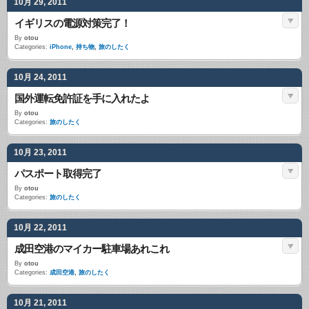
10月 29, 2011
イギリスの電源対策完了！
By
otou
Categories:
iPhone
,
持ち物
,
旅のしたく
10月 24, 2011
国外運転免許証を手に入れたよ
By
otou
Categories:
旅のしたく
10月 23, 2011
パスポート取得完了
By
otou
Categories:
旅のしたく
10月 22, 2011
成田空港のマイカー駐車場あれこれ
By
otou
Categories:
成田空港
,
旅のしたく
10月 21, 2011